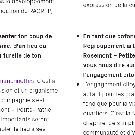
ans le développement
expression de la cu
fondation du RACRPP,
senter ton coup de
En tant que cofon
me, d’un lieu ou
Regroupement arts
ulturelle de ton
Rosemont – Petite
vous nous dire su
l’engagement cito
 marionnettes
. C’est à
L’engagement citoy
ffusion et un organisme
autant pour les gr
 compagnie s’est
fond que pour la vi
ont – Petite-Patrie
quartiers. C’est la 
 importants seront
chapitre, de s’impl
ter le lieu à ses
communauté et d’y 