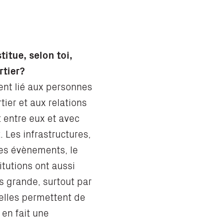
titue, selon toi,
rtier?
ent lié aux personnes
tier et aux relations
t entre eux et avec
 Les infrastructures,
les évènements, le
itutions ont aussi
s grande, surtout par
’elles permettent de
t en fait une