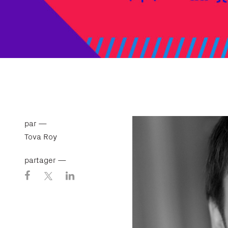
par —
Tova Roy
partager —