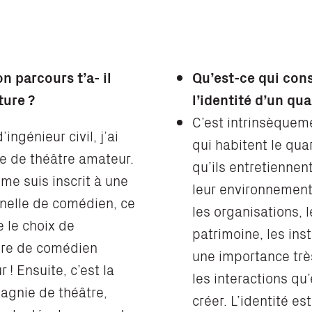
on p
arcours t’a- il
Qu’est-ce qui cons
ture ?
l’identité d’un qua
C’est intrinsèquem
ngénieur civil, j’ai
qui habitent le quar
pe de théâtre amateur.
qu’ils entretiennen
e me suis inscrit à une
leur environnement.
nelle de comédien, ce
les organisations, 
 le choix de
patrimoine, les inst
ère de comédien
une importance trè
 ! Ensuite, c’est la
les interactions qu
agnie de théâtre,
créer. L’identité es