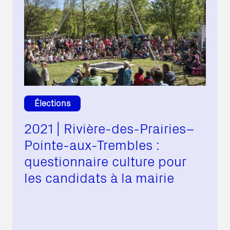
Élections
2021 | Rivière-des-Prairies–
Pointe-aux-Trembles :
questionnaire culture pour
les candidats à la mairie