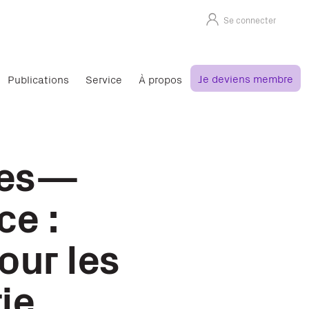
Se connecter
Je deviens membre
Publications
Service
À propos
ges—
e :
our les
ie