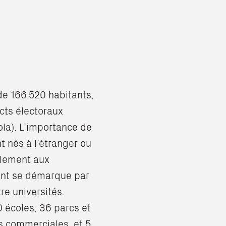
de 166 520 habitants,
icts électoraux
la). L’importance de
t nés à l’étranger ou
alement aux
ment se démarque par
re universités.
 écoles, 36 parcs et
es commerciales, et 5