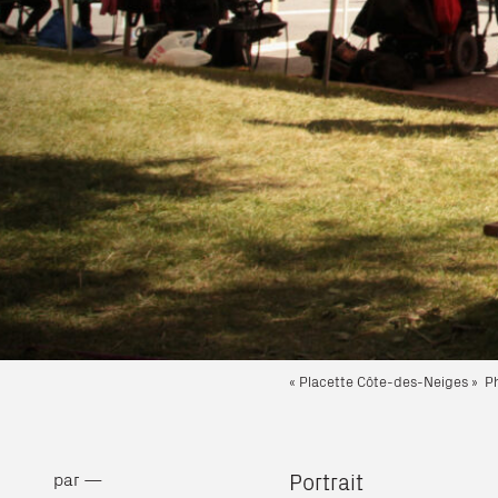
« Placette Côte-des-Neiges » Pho
Portrait
par —