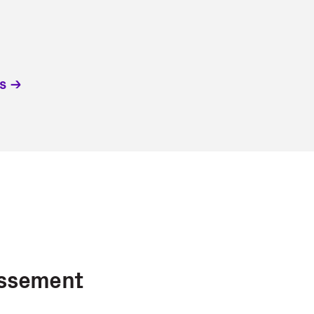
s
issement