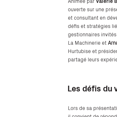
Animée par
Valérie 
ouverte sur une prés
et consultant en dév
défis et stratégies li
gestionnaires invités
La Machinerie et
Arn
Hurtubise et présiden
partagé leurs expéri
Les défis du v
Lors de sa présentati
il convient de répond