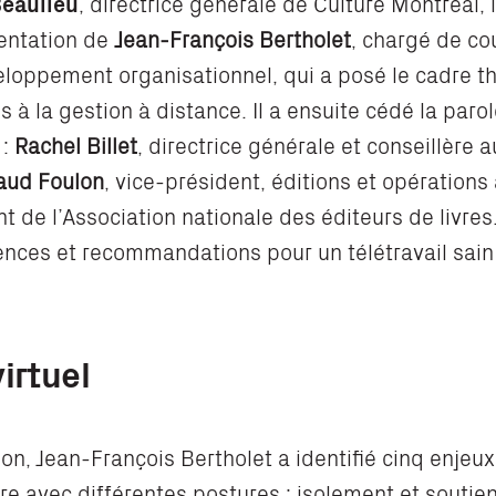
Beaulieu
, directrice générale de Culture Montréal, l
entation de
Jean-François Bertholet
, chargé de co
eloppement organisationnel, qui
a posé le cadre t
és à la gestion à distance. Il a ensuite cédé la par
 :
Rachel Billet
, directrice générale et conseillère
aud Foulon
, vice-président, éditions et opérations
t de l’Association nationale des éditeurs de livres
ences et recommandations pour un télétravail sain
irtuel
on, Jean-François Bertholet a identifié cinq enjeu
re avec différentes postures : isolement et soutien 