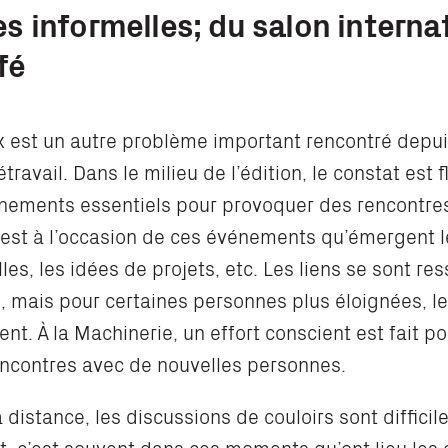
s informelles; du salon internat
fé
x est un autre problème important rencontré depui
travail. Dans le milieu de l’édition, le constat est 
énements essentiels pour provoquer des rencontres 
C’est à l’occasion de ces événements qu’émergent l
les, les idées de projets, etc. Les liens se sont re
, mais pour certaines personnes plus éloignées, l
ent. À la Machinerie, un effort conscient est fait 
encontres avec de nouvelles personnes.
 distance, les discussions de couloirs sont difficil
t, c’est souvent dans ces moments qu’ont lieu les