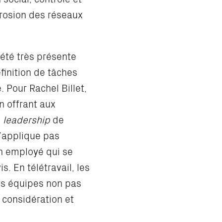
érosion des réseaux
été très présente
inition de tâches
. Pour Rachel Billet,
n offrant aux
u
leadership
de
s’applique pas
un employé qui se
vis.
En télétravail, les
rs équipes non pas
 considération et