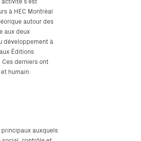
’activité s’est
urs à HEC Montréal
héorique autour
des
ole aux deux
 au développement à
 aux Éditions
. Ces derniers ont
 et humain.
x principaux auxquels
social, contrôle et