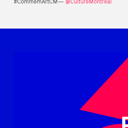
#CommémArtCM—
@CultureMontreal