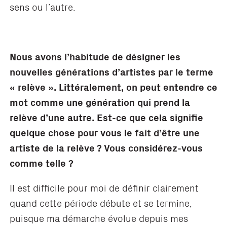
sens ou l’autre.
Nous avons l
’
habitude de d
ésigner les
nouvelles générations d
’
artistes par le terme
« rel
è
ve »
. Litt
éralement, on peut entendre ce
mot comme une génération qui prend la
rel
è
ve d
’
une autre. Est-ce que cela signifie
quelque chose pour vous le fait d’être une
artiste de la rel
è
ve ? Vous considérez-vous
comme telle
?
Il est difficile pour moi de définir clairement
quand cette période débute et se termine,
puisque ma démarche évolue depuis mes