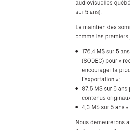
audiovisuelles québé
sur 5 ans).
Le maintien des somm
comme les premiers j
176,4 M$ sur 5 ans
(SODEC) pour « re
encourager la pro
l’exportation »;
87,5 M$ sur 5 ans 
contenus originau
4,3 M$ sur 5 ans «
Nous demeurerons att