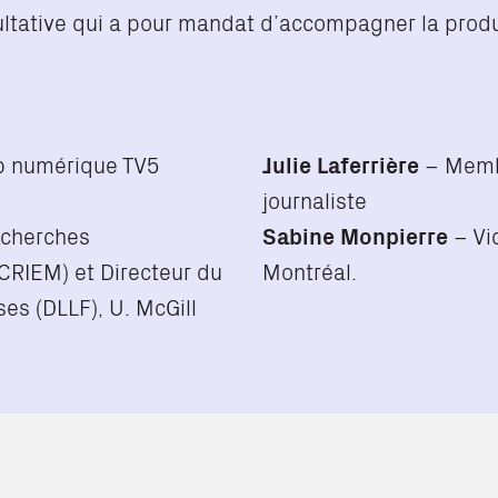
ltative qui a pour mandat d’accompagner la produc
ab numérique TV5
Julie Laferrière
– Membr
journaliste
echerches
Sabine Monpierre
– Vic
(CRIEM) et Directeur du
Montréal.
es (DLLF), U. McGill