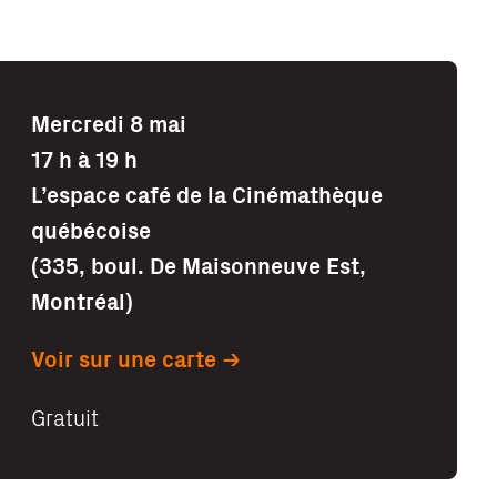
Mercredi 8 mai
17 h à 19 h
L’espace café de la Cinémathèque
québécoise
(335, boul. De Maisonneuve Est,
Montréal)
Voir sur une carte
Gratuit