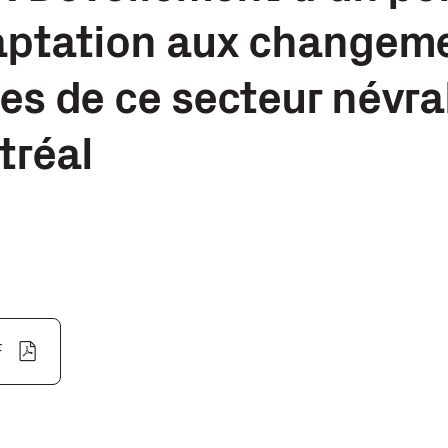
daptation aux changem
es de ce secteur névra
tréal
F