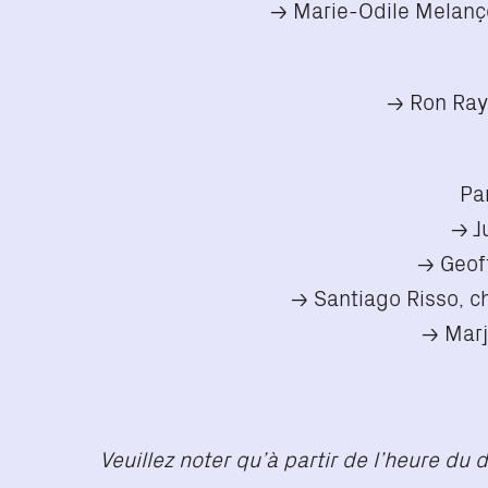
→ Marie-Odile Melançon
→ Ron Rays
Pa
→ Ju
→ Geoff
→ Santiago Risso, cha
→ Marjo
Veuillez noter qu’à partir de l’heure du 