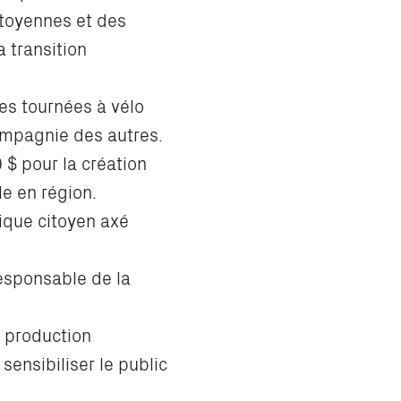
itoyennes et des
 transition
des tournées à vélo
ompagnie des autres.
0 $ pour la création
le en région.
stique citoyen axé
responsable de la
a production
ensibiliser le public