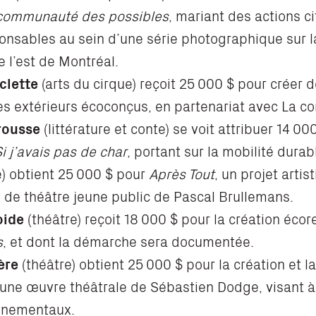
e, communauté des possibles
, mariant des actions c
ponsables au sein d’une série photographique sur la
 l’est de Montréal.
clette
(arts du cirque) reçoit 25 000 $ pour créer 
es extérieurs écoconçus, en partenariat avec La c
rousse
(littérature et conte) se voit attribuer 14 00
i j’avais pas de char
, portant sur la mobilité durab
e) obtient 25 000 $ pour
Après Tout
, un projet arti
 de théâtre jeune public de Pascal Brullemans.
oide
(théâtre) reçoit 18 000 $ pour la création éco
s
, et dont la démarche sera documentée.
ère
(théâtre) obtient 25 000 $ pour la création et l
ne œuvre théâtrale de Sébastien Dodge, visant à s
nnementaux.