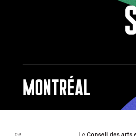
Le
Conseil des arts 
par —