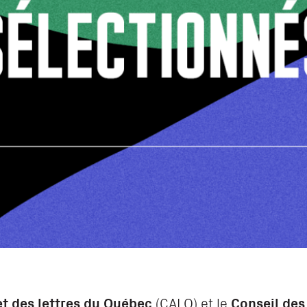
et des lettres du Québec
(CALQ) et le
Conseil des