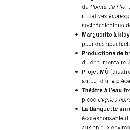
de
Pointe de l’Îl
initiatives écores
socioécologique de
Marguerite à bicy
pour des spectacl
Productions de b
du documentaire
S
Projet MÛ
(théâtr
autour d’une pièce
Théâtre à l’eau fr
pièce
Cygnes noir
La Banquette arri
écoresponsable d’u
aux enjeux enviro