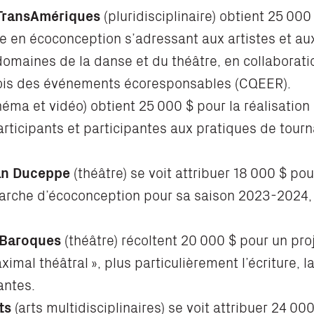
 TransAmériques
(pluridisciplinaire) obtient 25 000
ue en écoconception s’adressant aux artistes et a
domaines de la danse et du théâtre, en collaborat
ois des événements écoresponsables (CQEER).
néma et vidéo) obtient 25 000 $ pour la réalisation
participants et participantes aux pratiques de tour
an Duceppe
(théâtre) se voit attribuer 18 000 $ po
arche d’écoconception pour sa saison 2023-2024, 
Baroques
(théâtre) récoltent 20 000 $ pour un proj
imal théâtral », plus particulièrement l’écriture, 
antes.
ts
(arts multidisciplinaires) se voit attribuer 24 00