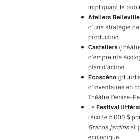
impliquant le pub
Ateliers Belleville
d’une stratégie de
production.
Casteliers
(théâtr
d’empreinte écolog
plan d’action.
Écoscéno
(pluridi
d’inventaires en c
Théâtre Denise-Pel
Le
Festival littér
récolte 5 000 $ pou
Grands jardins
et 
écologique.