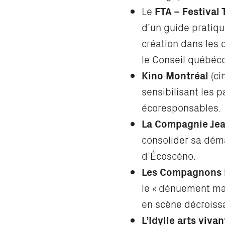
Le
FTA – Festival
d’un guide pratiq
création dans les 
le Conseil québéc
Kino Montréal
(ci
sensibilisant les 
écoresponsables.
La Compagnie Je
consolider sa dém
d’Écoscéno.
Les Compagnons 
le « dénuement max
en scène décroiss
L’Idylle arts vivan