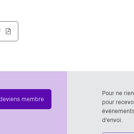
F
Pour ne rie
 deviens membre
pour recevoi
événements,
d'envoi.