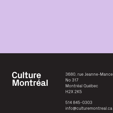
3680, rue Jeanne-Mance
No 317
Montréal
Québec
H2X 2K5
514 845-0303
info@culturemontreal.ca