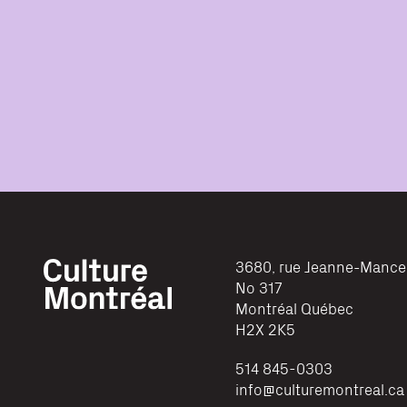
3680, rue Jeanne-Mance
No 317
Montréal
Québec
H2X 2K5
514 845-0303
info@culturemontreal.ca