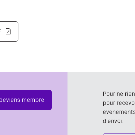
F
Pour ne rie
 deviens membre
pour recevoi
événements,
d'envoi.